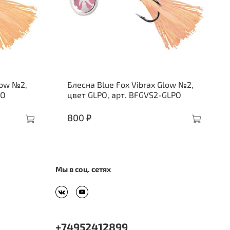
low №2,
Блесна Blue Fox Vibrax Glow №2,
LO
цвет GLPO, арт. BFGVS2-GLPO
800 ₽
Мы в соц. сетях
+74952412899