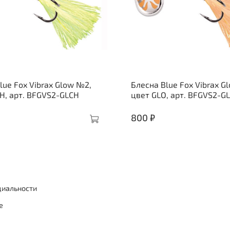
lue Fox Vibrax Glow №2,
Блесна Blue Fox Vibrax G
H, арт. BFGVS2-GLCH
цвет GLO, арт. BFGVS2-G
800 ₽
циальности
е