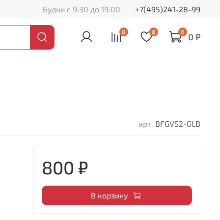
Будни с 9:30 до 19:00
+7(495)241-28-99
0
0
0
0 ₽
арт.
BFGVS2-GLB
800 ₽
В корзину