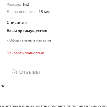
Размер:
№2
Длина лепестка:
28 мм
Описание
Наши преимущества:
- Официальный магазин
- Быстрая доставка
Показать полностью
- Только оригинальная продукция
Отзывы
тра
 кисточка ярких ниток создают дополнительную п