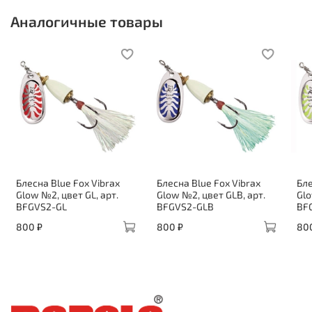
Аналогичные товары
Блесна Blue Fox Vibrax
Блесна Blue Fox Vibrax
Бле
Glow №2, цвет GL, арт.
Glow №2, цвет GLB, арт.
Glo
BFGVS2-GL
BFGVS2-GLB
BF
800 ₽
800 ₽
80