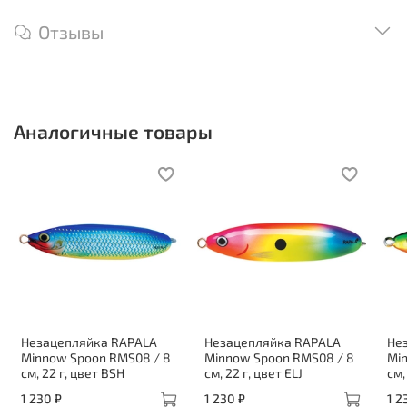
Отзывы
Аналогичные товары
Незацепляйка RAPALA
Незацепляйка RAPALA
Не
Minnow Spoon RMS08 / 8
Minnow Spoon RMS08 / 8
Mi
см, 22 г, цвет BSH
см, 22 г, цвет ELJ
см,
1 230 ₽
1 230 ₽
1 2