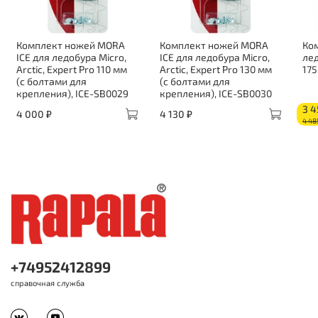
Комплект ножей MORA
Комплект ножей MORA
Ко
ICE для ледобура Micro,
ICE для ледобура Micro,
лед
Arctic, Expert Pro 110 мм
Arctic, Expert Pro 130 мм
175
(с болтами для
(с болтами для
крепления), ICE-SB0029
крепления), ICE-SB0030
3 4
4 000 ₽
4 130 ₽
4 48
+74952412899
справочная служба