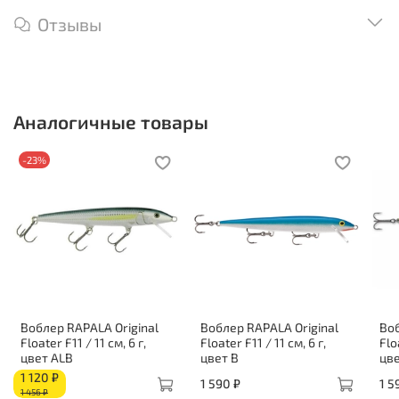
Отзывы
Аналогичные товары
-23%
Воблер RAPALA Original
Воблер RAPALA Original
Воб
Floater F11 / 11 см, 6 г,
Floater F11 / 11 см, 6 г,
Flo
цвет ALB
цвет B
цв
1 120 ₽
1 590 ₽
1 5
1 456 ₽