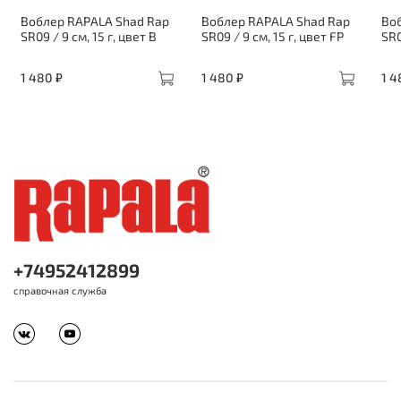
Воблер RAPALA Shad Rap
Воблер RAPALA Shad Rap
Во
SR09 / 9 см, 15 г, цвет B
SR09 / 9 см, 15 г, цвет FP
SR0
1 480 ₽
1 480 ₽
1 4
+74952412899
справочная служба