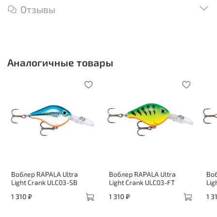
Отзывы
Аналогичные товары
Воблер RAPALA Ultra
Воблер RAPALA Ultra
Воб
Light Crank ULC03-SB
Light Crank ULC03-FT
Lig
1 310 ₽
1 310 ₽
1 3