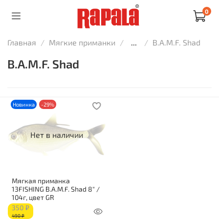
0
Главная
Мягкие приманки
...
B.A.M.F. Shad
B.A.M.F. Shad
Новинка
-29%
Нет в наличии
Мягкая приманка
13FISHING B.A.M.F. Shad 8" /
104г, цвет GR
350 ₽
490 ₽