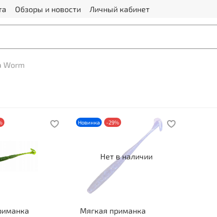
та
Обзоры и новости
Личный кабинет
a Worm
%
Новинка
-29%
Нет в наличии
риманка
Мягкая приманка