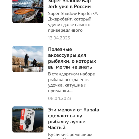
Super Shadow Rap
Jerk уже в России
Super Shadow Rap Jerk®:
Джеркбейт, который
удивит даже самого
привередливого...
13.04.2025
Полезные
аксессуары для
рыбалки, о которых
вы могли не знать
В стандартном наборе
рыбака всегда есть
удочка, катушка и
приманки....
08.04.2023
Эти мелочи от Rapala
сделают вашу
рыбалку лучше.
Часть 2
Кусачки с ремешком