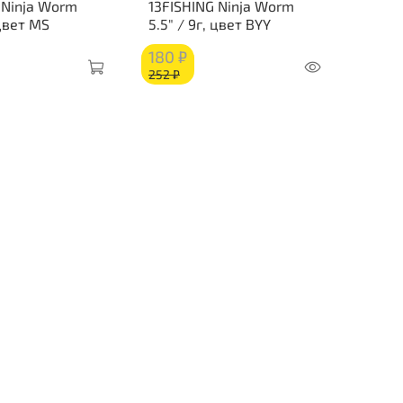
 Ninja Worm
13FISHING Ninja Worm
 цвет MS
5.5" / 9г, цвет BYY
180 ₽
252 ₽