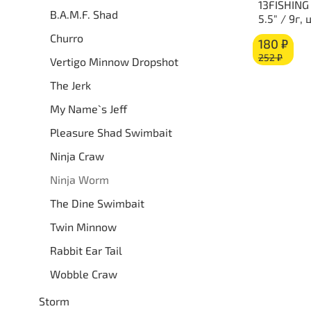
13FISHING
B.A.M.F. Shad
5.5" / 9г,
Churro
180 ₽
252 ₽
Vertigo Minnow Dropshot
The Jerk
My Name`s Jeff
Pleasure Shad Swimbait
Ninja Craw
Ninja Worm
The Dine Swimbait
Twin Minnow
Rabbit Ear Tail
Wobble Craw
Storm