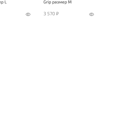
ер L
Grip размер M
3 570 ₽