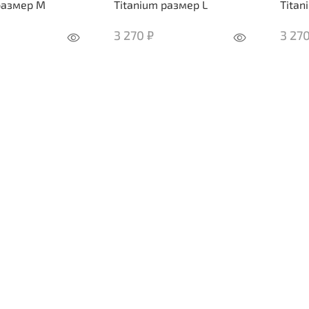
размер M
Titanium размер L
Titan
3 270 ₽
3 270