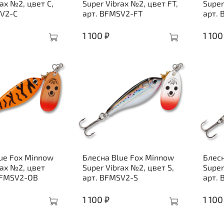
rax №2, цвет C,
Super Vibrax №2, цвет FT,
Super
SV2-C
арт. BFMSV2-FT
арт.
1 100 ₽
1 100
ue Fox Minnow
Блесна Blue Fox Minnow
Блесн
rax №2, цвет
Super Vibrax №2, цвет S,
Super
BFMSV2-OB
арт. BFMSV2-S
арт.
1 100 ₽
1 100