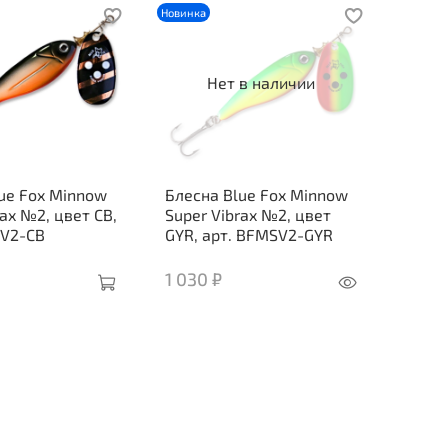
Новинка
Нет в наличии
ue Fox Minnow
Блесна Blue Fox Minnow
rax №2, цвет CB,
Super Vibrax №2, цвет
SV2-CB
GYR, арт. BFMSV2-GYR
1 030 ₽