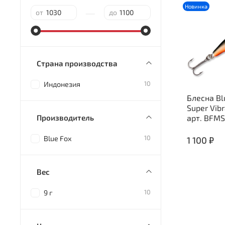
Новинка
—
от
до
Страна производства
10
Индонезия
Блесна Bl
Super Vib
Производитель
арт. BFM
10
Blue Fox
1 100 ₽
Вес
10
9 г